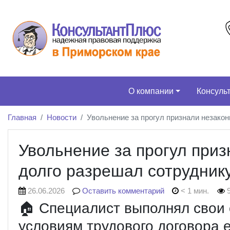
О компании
Консуль
Главная
Новости
Увольнение за прогул признали незако
Увольнение за прогул при
долго разрешал сотруднику
26.06.2026
Оставить комментарий
< 1 мин.
9
🏠 Специалист выполнял свои 
условиям трудового договора 