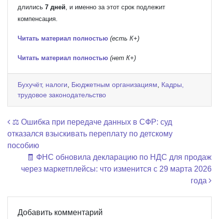
длились
7 дней
, и именно за этот срок подлежит
компенсация.
Читать материал полностью
(есть К+)
Читать материал полностью
(нет К+)
Бухучёт, налоги
,
Бюджетным организациям
,
Кадры,
трудовое законодательство
Навигация по записям
⚖️ Ошибка при передаче данных в СФР: суд
отказался взыскивать переплату по детскому
пособию
🧾 ФНС обновила декларацию по НДС для продаж
через маркетплейсы: что изменится с 29 марта 2026
года
Добавить комментарий