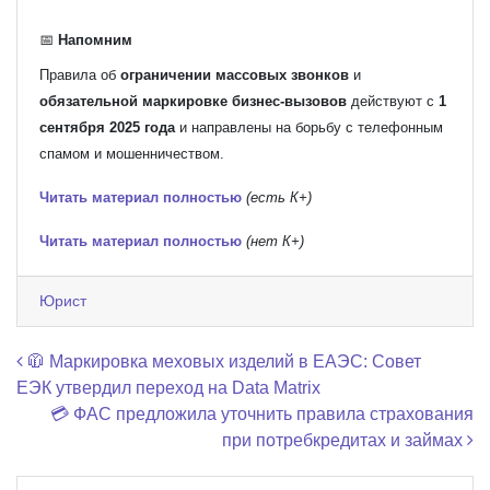
📅
Напомним
Правила об
ограничении массовых звонков
и
обязательной маркировке бизнес-вызовов
действуют с
1
сентября 2025 года
и направлены на борьбу с телефонным
спамом и мошенничеством.
Читать материал полностью
(есть К+)
Читать материал полностью
(нет К+)
Юрист
Навигация по записям
🧥 Маркировка меховых изделий в ЕАЭС: Совет
ЕЭК утвердил переход на Data Matrix
💳 ФАС предложила уточнить правила страхования
при потребкредитах и займах