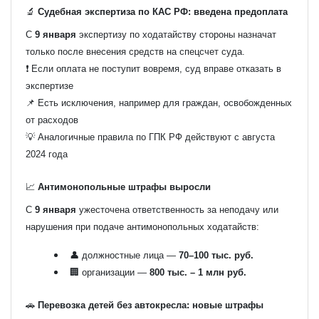
🔬
Судебная экспертиза по КАС РФ: введена предоплата
С
9 января
экспертизу по ходатайству стороны назначат
только после внесения средств на спецсчет суда.
❗ Если оплата не поступит вовремя, суд вправе отказать в
экспертизе
📌 Есть исключения, например для граждан, освобожденных
от расходов
💡 Аналогичные правила по ГПК РФ действуют с августа
2024 года
📈
Антимонопольные штрафы выросли
С
9 января
ужесточена ответственность за неподачу или
нарушения при подаче антимонопольных ходатайств:
👤 должностные лица —
70–100 тыс. руб.
🏢 организации —
800 тыс. – 1 млн руб.
🚗
Перевозка детей без автокресла: новые штрафы