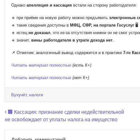
Однако
апелляция и кассация
встали на сторону работодателя:
🔹 при приёме на новую работу можно предъявить
электронные с
🔹 такие сведения доступны в
МФЦ, СФР, на портале Госуслуг
🖥️
🔹 истец
не доказал
, что из-за отсутствия книжки он не смог устро
🔹 значит,
вины работодателя в утрате дохода нет
.
📌 Отметим: аналогичный вывод содержится и в практике
7-го Ка
Читать материал полностью
(есть К+)
Читать материал полностью
(нет К+)
Бухучёт, налоги
Навигация по записям
🏢 Кассация: признание сделки недействительной
не освобождает от уплаты налога на имущество
Добавить комментарий