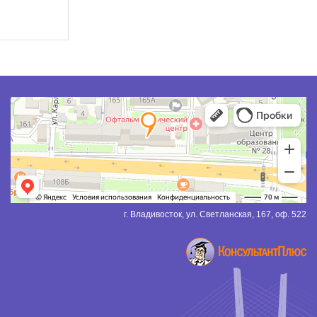
г. Владивосток, ул. Светланская, 167, оф. 522