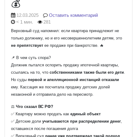
💰
12.03.2025
Оставить комментарий
< 1 мин.
281
Верховный суд напомнил: если квартира принадлежит не
только должнику, но и его несовершеннолетним детям, это
не препятствует
ее продаже при банкротстве. 🔥
📌 В чем суть спора?
Должник пытался оспорить продажу ипотечной квартиры,
ссылаясь на то, что
собственниками также были его дети
.
Но суды
первой и апелляционной инстанций отказали
ему. Кассация же посчитала продажу детских долей
незаконной и отправила дело на пересмотр.
⚖
Что сказал ВС РФ?
✅ Квартиру можно продать как
единый объект
✅ Детские доли
учитываются при распределении денег
,
оставшихся после погашения долга
✅ Верховный суд
ранее уже подтверждал такой подход