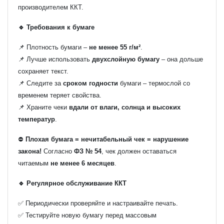
производителем ККТ.
🔹 Требования к бумаге
📌 Плотность бумаги –
не менее 55 г/м²
.
📌 Лучше использовать
двухслойную бумагу
– она дольше
сохраняет текст.
📌 Следите за
сроком годности
бумаги – термослой со
временем теряет свойства.
📌 Храните чеки
вдали от влаги, солнца и высоких
температур
.
⛔
Плохая бумага = нечитабельный чек = нарушение
закона!
Согласно
ФЗ № 54
, чек должен оставаться
читаемым
не менее 6 месяцев
.
🔹 Регулярное обслуживание ККТ
✅ Периодически проверяйте и настраивайте печать.
✅ Тестируйте новую бумагу перед массовым