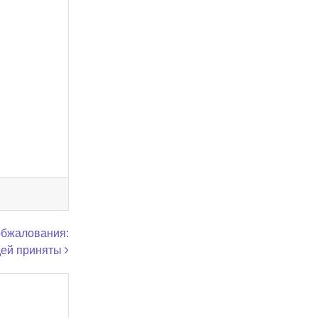
обжалования:
дей приняты