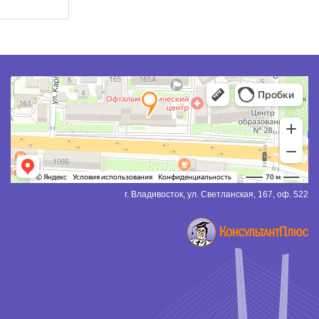
г. Владивосток, ул. Светланская, 167, оф. 522