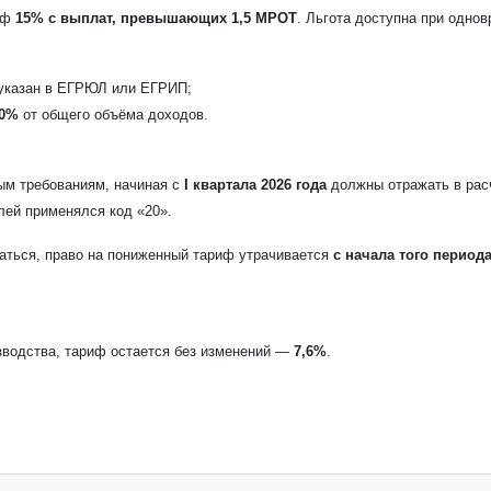
риф
15% с выплат, превышающих 1,5 МРОТ
. Льгота доступна при одно
 указан в ЕГРЮЛ или ЕГРИП;
0%
от общего объёма доходов.
ым требованиям, начиная с
I квартала 2026 года
должны отражать в рас
елей применялся код «20».
даться, право на пониженный тариф утрачивается
с начала того период
водства, тариф остается без изменений —
7,6%
.