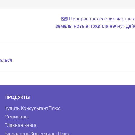
🗺️ Перераспределение частных
земель: новые правила начнут дей
аться
.
ПРОДУКТЫ
Купить КонсультантПлюс
Семинары
Главная книга
Бюллетень КонсультантПлюс