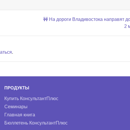
🚧 На дороги Владивостока направят д
2 
аться
.
ПРОДУКТЫ
Купить КонсультантПлюс
Семинары
Главная книга
Бюллетень КонсультантПлюс