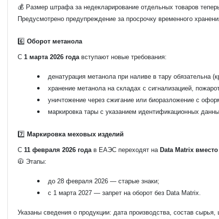
💰 Размер штрафа за недекларирование отдельных товаров тепе
Предусмотрено предупреждение за просрочку временного хранени
6️⃣
Оборот метанола
С
1 марта 2026 года
вступают новые требования:
денатурация метанола при наливе в тару обязательна (к
хранение метанола на складах с сигнализацией, пожаро
уничтожение через сжигание или биоразложение с офор
маркировка тары с указанием идентификационных данных
7️⃣
Маркировка меховых изделий
С
11 февраля 2026 года
в ЕАЭС переходят на
Data Matrix вмест
🧥 Этапы:
до 28 февраля 2026 — старые знаки;
с 1 марта 2027 — запрет на оборот без Data Matrix.
Указаны сведения о продукции: дата производства, состав сырья, 