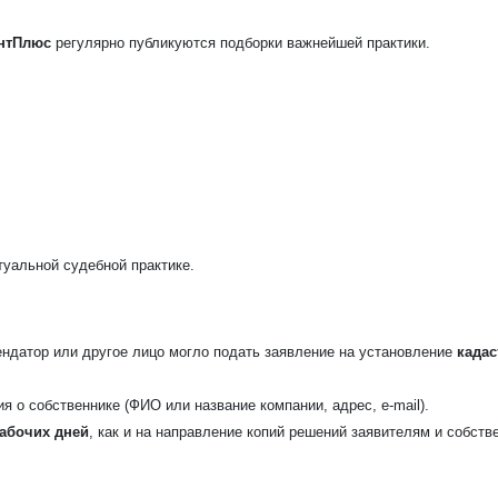
нтПлюс
регулярно публикуются подборки важнейшей практики.
туальной судебной практике.
ендатор или другое лицо могло подать заявление на установление
када
я о собственнике (ФИО или название компании, адрес, e-mail).
рабочих дней
, как и на направление копий решений заявителям и собств