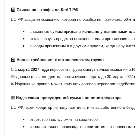
8️⃣
Скидка на штрафы по КоАП РФ
ВС РФ защитил компанию, которая по ошибке не применила
50%-н
внесенные суммы признаны
излишне уплаченными пл
отказ вернуть средства незаконен, если организация св
выводы применимы и к другим случаям, когда нарушите
9️⃣
Новые требования к автоперевозкам грузов
С
1 марта 2027 года
перевозить грузы смогут только компании и И
📅 Данные о начале деятельности нужно подать до 30 марта 2027 
❌ Нарушение правил может признать договор перевозки недействи
🔟
Индексация присужденной суммы по вине кредитора
ВС РФ: если кредитор не получает деньги из-за собственного без
ответственность лежит на кредиторе;
исполнительное производство считается выполненным, 