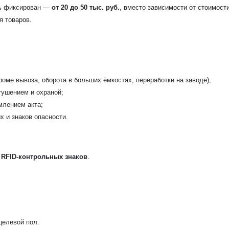
рь фиксирован —
от 20 до 50 тыс. руб.
, вместо зависимости от стоимости
я товаров.
роме вывоза, оборота в больших ёмкостях, переработки на заводе);
тушением и охраной;
млением акта;
 и знаков опасности.
о RFID-контрольных знаков
.
целевой пол.