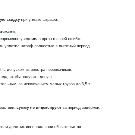
ую скидку
при уплате штрафа:
атежами
;
оевременно уведомила орган о своей ошибке;
ль уплатил штраф полностью в льготный период.
П с допуском из реестра перевозчиков.
года, чтобы получить допуск.
тельным, за исключением малых грузов до 3,5 т.
действия,
сумму не индексируют
за период задержки;
если должник исполнил свои обязательства.