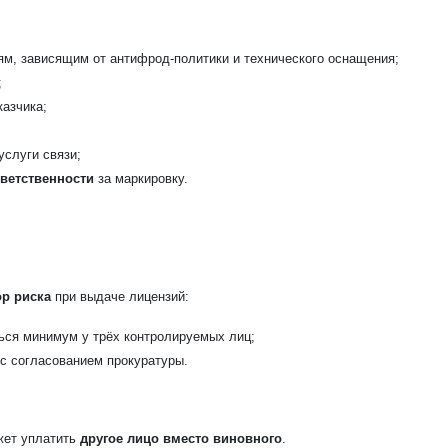
ям, зависящим от антифрод-политики и технического оснащения;
;
казчика;
услуги связи;
тветственности
за маркировку.
ор риска
при выдаче лицензий:
ься минимум у трёх контролируемых лиц;
с согласованием прокуратуры.
жет уплатить
другое лицо вместо виновного
.