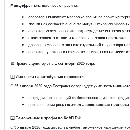
Минцифры
пояснило новые правила:
операторы выявляют массовые звонки по своим критери
звонки без согласия абонента могут быть заблокированы
оператор может запросить подтверждение согласия у за
отказ абонента от части массовых вызовов невозможен;
договор о массовых звонках
отдельный
от договора на 
оператор, у которого начинается вызов, пока
не несет о
📅 Правила действуют с
1 сентября 2025 года
.
4️⃣
Лицензии на автобусные перевозки
С
25 января 2026 года
Ространснадзор будет учитывать
индикат
сотрудник, отвечающий за безопасность, должен трудит
при выявлении риска возможна
внеплановая проверка
5️⃣
Таможенные штрафы по КоАП РФ
С
9 января 2026 года
штраф за любое таможенное нарушение мо