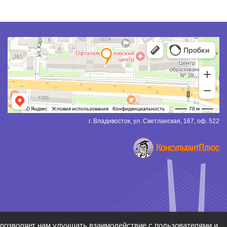
г. Владивосток, ул. Светланская, 167, оф. 522
о позволяет нам улучшать взаимодействие с пользователями и