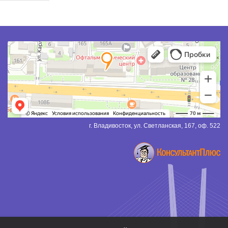
г. Владивосток, ул. Светланская, 167, оф. 522