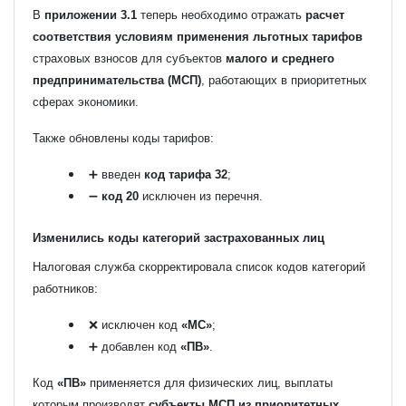
В
приложении 3.1
теперь необходимо отражать
расчет
соответствия условиям применения льготных тарифов
страховых взносов для субъектов
малого и среднего
предпринимательства (МСП)
, работающих в приоритетных
сферах экономики.
Также обновлены коды тарифов:
➕ введен
код тарифа 32
;
➖
код 20
исключен из перечня.
Изменились коды категорий застрахованных лиц
Налоговая служба скорректировала список кодов категорий
работников:
❌ исключен код
«МС»
;
➕ добавлен код
«ПВ»
.
Код
«ПВ»
применяется для физических лиц, выплаты
которым производят
субъекты МСП из приоритетных