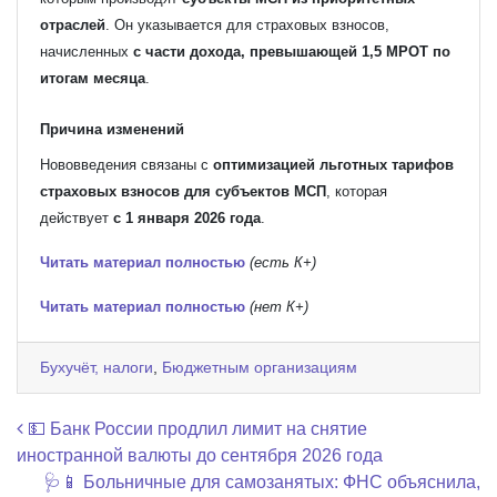
отраслей
. Он указывается для страховых взносов,
начисленных
с части дохода, превышающей 1,5 МРОТ по
итогам месяца
.
Причина изменений
Нововведения связаны с
оптимизацией льготных тарифов
страховых взносов для субъектов МСП
, которая
действует
с 1 января 2026 года
.
Читать материал полностью
(есть К+)
Читать материал полностью
(нет К+)
Бухучёт, налоги
,
Бюджетным организациям
Навигация по записям
💵 Банк России продлил лимит на снятие
иностранной валюты до сентября 2026 года
🩺📱 Больничные для самозанятых: ФНС объяснила,