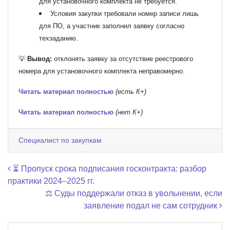
для установочного комплекта не требуется.
Условия закупки требовали номер записи лишь
для ПО, а участник заполнил заявку согласно
техзаданию.
💡
Вывод:
отклонять заявку за отсутствие реестрового
номера для установочного комплекта неправомерно.
Читать материал полностью
(есть К+)
Читать материал полностью
(нет К+)
Специалист по закупкам
Навигация по записям
⏳ Пропуск срока подписания госконтракта: разбор
практики 2024–2025 гг.
⚖️ Суды поддержали отказ в увольнении, если
заявление подал не сам сотрудник