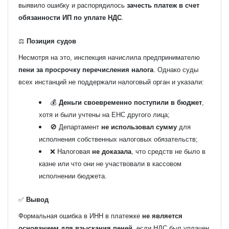
выявило ошибку и распорядилось
зачесть платеж в счет
обязанности ИП по уплате НДС
.
⚖️
Позиция судов
Несмотря на это, инспекция начислила предпринимателю
пени за просрочку перечисления налога
. Однако суды
всех инстанций не поддержали налоговый орган и указали:
💰
Деньги своевременно поступили в бюджет
,
хотя и были учтены на ЕНС другого лица;
🚫 Департамент
не использовал сумму
для
исполнения собственных налоговых обязательств;
❌ Налоговая
не доказала
, что средств не было в
казне или что они не участвовали в кассовом
исполнении бюджета.
✅
Вывод
Формальная ошибка в ИНН в платежке
не является
основанием для взыскания пеней
, если НДС был уплачен