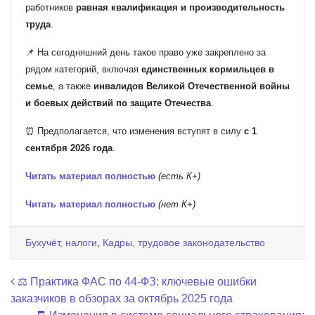
работников
равная квалификация и производительность
труда
.
📌 На сегодняшний день такое право уже закреплено за
рядом категорий, включая
единственных кормильцев в
семье
, а также
инвалидов Великой Отечественной войны
и боевых действий по защите Отечества
.
⏰ Предполагается, что изменения вступят в силу
с 1
сентября 2026 года
.
Читать материал полностью
(есть К+)
Читать материал полностью
(нет К+)
Бухучёт, налоги
,
Кадры, трудовое законодательство
Навигация по записям
⚖️ Практика ФАС по 44-ФЗ: ключевые ошибки
заказчиков в обзорах за октябрь 2025 года