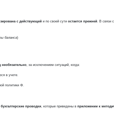
изирована с действующей
и по своей сути
остается прежней
. В связи 
ты баланса
)
д необязательно
, за исключением ситуаций, когда:
еся в учете.
ой политики ⚙️.
е бухгалтерские проводки
, которые приведены в
приложении к методи