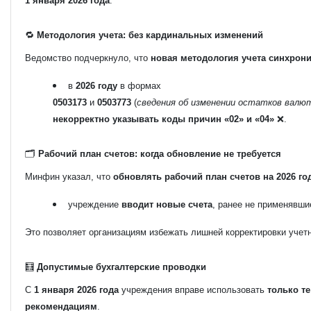
1 января 2026 года
.
🔁
Методология учета: без кардинальных изменений
Ведомство подчеркнуло, что
новая методология учета синхрон
в
2026 году
в формах
0503173
и
0503773
(
сведения об изменении остатков валю
некорректно указывать коды причин «02» и «04»
❌.
🗂️
Рабочий план счетов: когда обновление не требуется
Минфин указал, что
обновлять рабочий план счетов на 2026 го
учреждение
вводит новые счета
, ранее не применявши
Это позволяет организациям избежать лишней корректировки учетн
🧮
Допустимые бухгалтерские проводки
С
1 января 2026 года
учреждения вправе использовать
только т
рекомендациям
.