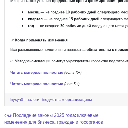
Минфин также уточнил
предельные сроки формирования регис
месяц
— не позднее
10 рабочих дней
следующего меся
квартал
— не позднее
15 рабочих дней
следующего ме
год
— не позднее
30 рабочих дней
следующего месяца 
📌
Когда применять изменения
Все разъясненные положения и новшества
обязательны к примен
✅ Методрекомендации помогут учреждениям корректно подготовить
Читать материал полностью
(есть К+)
Читать материал полностью
(нет К+)
Бухучёт, налоги
,
Бюджетным организациям
Навигация по записям
📜 Последние законы 2025 года: ключевые
изменения для бизнеса, граждан и госорганов