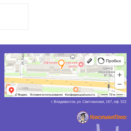
г. Владивосток, ул. Светланская, 167, оф. 522