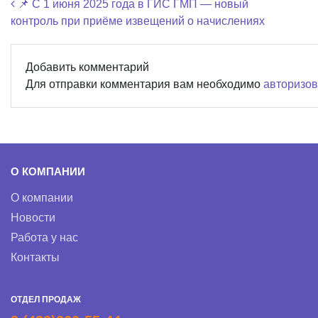
Навигация по записям
📌 С 1 июня 2025 года в ГИС ГМП — новый
контроль при приёме извещений о начислениях
Добавить комментарий
Для отправки комментария вам необходимо
авторизов
О КОМПАНИИ
О компании
Новости
Работа у нас
Контакты
ОТДЕЛ ПРОДАЖ