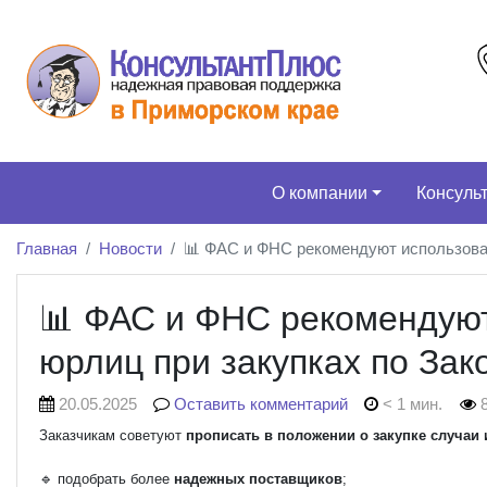
О компании
Консуль
Главная
Новости
📊 ФАС и ФНС рекомендуют использоват
📊 ФАС и ФНС рекомендуют
юрлиц при закупках по За
20.05.2025
Оставить комментарий
< 1 мин.
8
Заказчикам советуют
прописать в положении о закупке случаи
🔹 подобрать более
надежных поставщиков
;