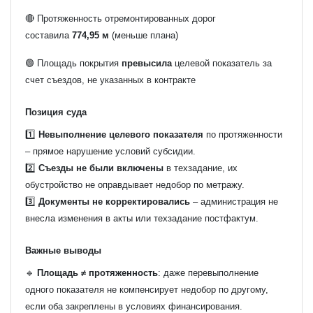
🔴 Протяженность отремонтированных дорог
составила
774,95 м
(меньше плана)
🟢 Площадь покрытия
превысила
целевой показатель за
счет съездов, не указанных в контракте
Позиция суда
1️⃣
Невыполнение целевого показателя
по протяженности
– прямое нарушение условий субсидии.
2️⃣
Съезды не были включены
в техзадание, их
обустройство не оправдывает недобор по метражу.
3️⃣
Документы не корректировались
– администрация не
внесла изменения в акты или техзадание постфактум.
Важные выводы
🔹
Площадь ≠ протяженность
: даже перевыполнение
одного показателя не компенсирует недобор по другому,
если оба закреплены в условиях финансирования.