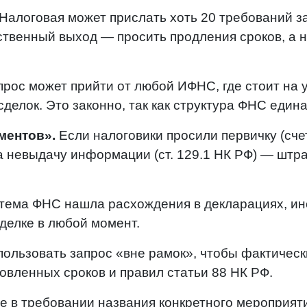
Налоговая может прислать хоть 20 требований за
ственный выход — просить продления сроков, а 
рос может прийти от любой ИФНС, где стоит на 
делок. Это законно, так как структура ФНС едина
ментов».
Если налоговики просили первичку (сче
за невыдачу информации (ст. 129.1 НК РФ) — штр
тема ФНС нашла расхождения в декларациях, ин
делке в любой момент.
ользовать запрос «вне рамок», чтобы фактическ
овленных сроков и правил статьи 88 НК РФ.
е в требовании названия конкретного мероприят