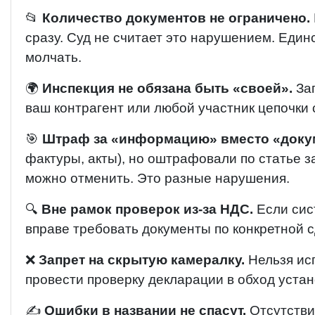
📂
Количество документов не ограничено.
сразу. Суд не считает это нарушением. Един
молчать.
🌍
Инспекция не обязана быть «своей».
Зап
ваш контрагент или любой участник цепочки с
🎯
Штраф за «информацию» вместо «доку
фактуры, акты), но оштрафовали по статье 
можно отменить. Это разные нарушения.
🔍
Вне рамок проверок из-за НДС.
Если сис
вправе требовать документы по конкретной с
❌
Запрет на скрытую камералку.
Нельзя исп
провести проверку декларации в обход устан
✍️
Ошибки в названии не спасут.
Отсутстви