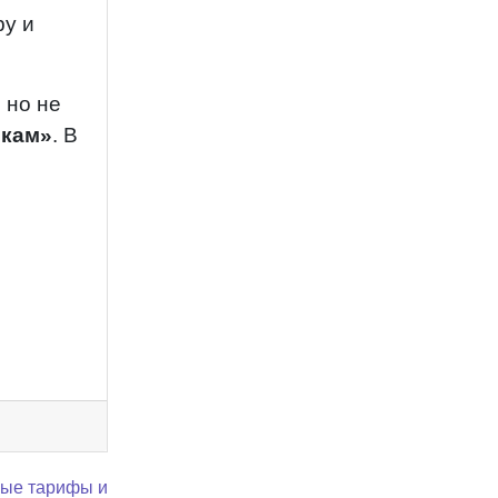
ру и
 но не
ркам»
. В
вые тарифы и