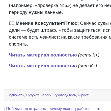
(например, «проверка №5») не делает его не
периоду нужны данные.
👨‍⚖️
Мнение КонсультантПлюс:
Сейчас суды с
дали — будет штраф. Чтобы защититься, ис
системе есть чек-лист: на какие требования 
спорить.
Читать материал полностью
(есть К+)
Читать материал полностью
(нет К+)
Адвокаты
,
Бухучёт, налоги
,
Руководитель
,
Юрист
Навигация по записям
Победа над штрафом: почему «конец работ» — это