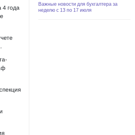
Важные новости для бухгалтера за
 4 года
неделю с 13 по 17 июля
не
учете
.
та-
аф
спекция
и
ия