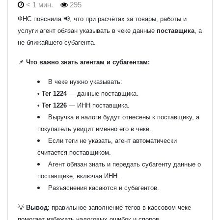
< 1 мин.
295
ФНС пояснила 📢, что при расчётах за товары, работы и
услуги агент обязан указывать в чеке данные
поставщика
, а
не ближайшего субагента.
📌
Что важно знать агентам и субагентам:
В чеке нужно указывать:
•
Тег 1224
— данные поставщика.
•
Тег 1226
— ИНН поставщика.
Выручка и налоги будут отнесены к поставщику, а
покупатель увидит именно его в чеке.
Если теги не указать, агент автоматически
считается поставщиком.
Агент обязан знать и передать субагенту данные о
поставщике, включая ИНН.
Разъяснения касаются и субагентов.
💡
Вывод:
правильное заполнение тегов в кассовом чеке
помогает избежать налоговых ошибок и споров.