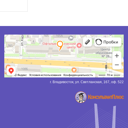
г. Владивосток, ул. Светланская, 167, оф. 522