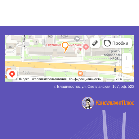
г. Владивосток, ул. Светланская, 167, оф. 522