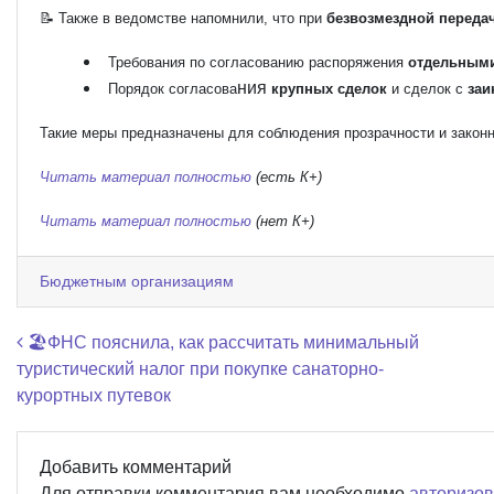
📝 Также в ведомстве напомнили, что при
безвозмездной переда
Требования по согласованию распоряжения
отдельными
ния
Порядок согласова
крупных сделок
и сделок с
заи
Такие меры предназначены для соблюдения прозрачности и закон
Читать материал полностью
(есть К+)
Читать материал полностью
(нет К+)
Бюджетным организациям
Навигация по записям
🏖️ФНС пояснила, как рассчитать минимальный
туристический налог при покупке санаторно-
курортных путевок
Добавить комментарий
Для отправки комментария вам необходимо
авторизов