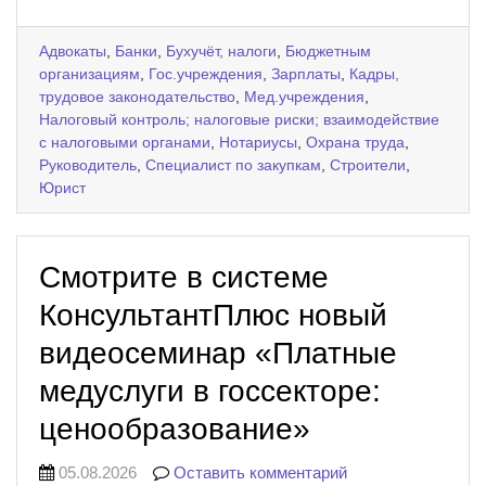
Адвокаты
,
Банки
,
Бухучёт, налоги
,
Бюджетным
организациям
,
Гос.учреждения
,
Зарплаты
,
Кадры,
трудовое законодательство
,
Мед.учреждения
,
Налоговый контроль; налоговые риски; взаимодействие
с налоговыми органами
,
Нотариусы
,
Охрана труда
,
Руководитель
,
Специалист по закупкам
,
Строители
,
Юрист
Смотрите в системе
КонсультантПлюс новый
видеосеминар «Платные
медуслуги в госсекторе:
ценообразование»
05.08.2026
Оставить комментарий